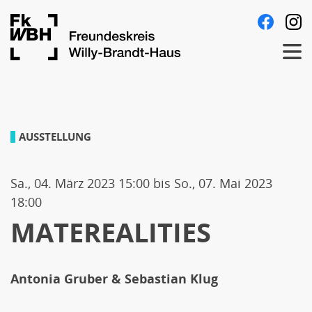
Direkt
Follow
Fa
zum
us
Men
Inhalt
on:
MATEREALITIES
AUSSTELLUNG
Sa., 04. März 2023 15:00
bis
So., 07. Mai 2023
18:00
MATEREALITIES
Antonia Gruber & Sebastian Klug