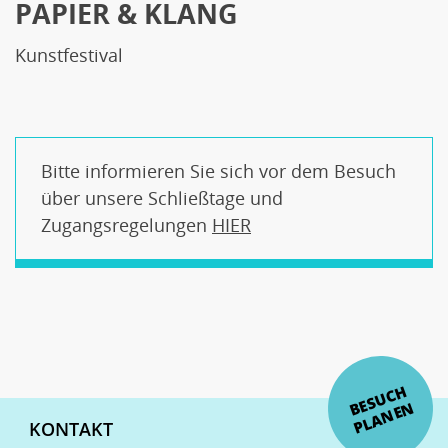
PAPIER & KLANG
Kunstfestival
Bitte informieren Sie sich vor dem Besuch
über unsere Schließtage und
Zugangsregelungen
HIER
E
S
U
C
H
P
L
A
N
E
B
N
Fußzeilenmenü
KONTAKT