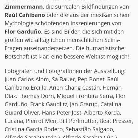
Zimmermann
, die surrealen Bildfindungen von
Raúl Cañibano
oder die aus der mexikanischen
Mythologie schöpfenden Inszenierungen von
Flor Garduño
. Es sind Bilder, die sich mit den
großen wie alltäglichen menschlichen Seins-
Fragen auseinandersetzen. Die humanistische
Botschaft ist klar: eine bessere Welt ist möglich!
Fotografen und Fotografinnen der Ausstellung:
Juan Carlos Alom, Sà Bauer, Pep Bonet, Raúl
Cañibano Ercilla, Arien Chang Castán, Hernán
Díaz, Thomas Dorn, Miquel Frontera Serra, Flor
Garduño, Frank Gaudlitz, Jan Grarup, Catalina
Guiard Oliver, Hans Peter Jost, Alberto Korda,
Lucana, Pierrot Men, Bill Perlmutter, Beat Presser,
Cristina García Rodero, Sebastião Salgado,
Alfredo Sarabia (sén.), Alfredo Sarabia (jún.),