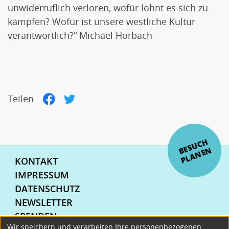
unwiderruflich verloren, wofür lohnt es sich zu
kämpfen? Wofür ist unsere westliche Kultur
verantwortlich?“ Michael Horbach
Teilen
Facebook
Twitter
E
S
U
C
H
P
L
A
N
E
B
N
Fußzeilenmenü
KONTAKT
IMPRESSUM
DATENSCHUTZ
NEWSLETTER
SPENDEN
Wir speichern und verarbeiten Ihre personenbezogenen