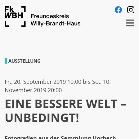
Direkt
Follow
Fa
zum
us
Men
Inhalt
on:
EINE
AUSSTELLUNG
BESSERE
Fr., 20. September 2019 10:00
bis
So., 10.
WELT
November 2019 20:00
EINE BESSERE WELT –
–
UNBEDINGT!
UNBEDINGT!
Fotografien aus der Sammlung Horbach